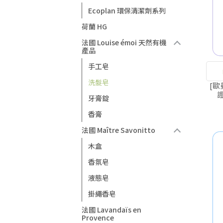
Ecoplan 環保清潔劑系列
荷蘭 HG
法國 Louise émoi 天然有機
產品
手工皂
洗髮皂
Or
[歐
牙膏錠
香膏
法國 Maître Savonitto
木盒
香氛皂
液態皂
掛繩香皂
法國 Lavandaïs en
Provence