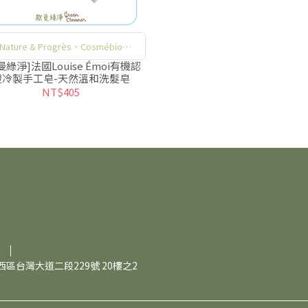
Nature & Progrès、Cosmébio
ganic、Cosmecert，三大法國有機
曼綠淨]法國Louise Émoi有機認
證冷製手工皂-天然溫和洗髮皂
保養品認證
NT$405
區台灣大道二段229號 20樓之2