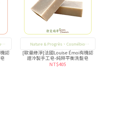
o
Nature & Progrès、Cosmébio
國有機
Organic、Cosmecert，三大法國有機
有機認
[歐曼綠淨]法國Louise Émoi有機認
髮皂
證冷製手工皂-純粹平衡洗髮皂
保養品認證
NT$405