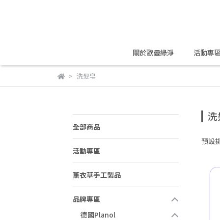
關於歐曼綠淨
活動專
洗髮皂
洗
全部商品
預設
活動專區
薰衣草手工製品
品牌專區
德國Planol