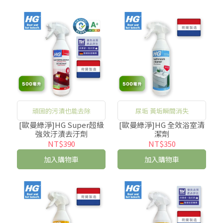
頑固的污漬也能去除
尿垢 黃垢瞬間消失
[歐曼綠淨]HG Super超級
[歐曼綠淨]HG 全效浴室清
強效汙漬去汙劑
潔劑
NT$390
NT$350
加入購物車
加入購物車