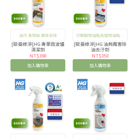
油污 食物垢 異味去除
分解動物油脂及植物油脂所
造成的污漬沾黏
[歐曼綠淨]HG 專業微波爐
[歐曼綠淨]HG 油夠厲害除
清潔劑
油去汙劑
NT$390
NT$350
加入購物車
加入購物車