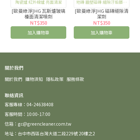
陶瓷爐 紅外線爐 亮面清潔
地磚 牆壁磁磚 縫隙汙垢髒污
清潔去除
[歐曼綠淨]HG 瓦斯爐玻璃
[歐曼綠淨]HG 磁磚縫隙清
檯面清潔噴劑
潔劑
NT$350
NT$350
加入購物車
加入購物車
關於我們
關於我們
購物須知
隱私政策
服務條款
聯絡資訊
客服專線：04-24638408
客服時間：10:00-17:00
信箱：gc@greencleaner.com.tw
地址：台中市西區台灣大道二段229號 20樓之2