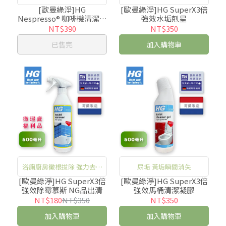
啡沉積物
鬆不刺鼻
[歐曼綠淨]HG
[歐曼綠淨]HG SuperX3倍
Nespresso® 咖啡機清潔膠
強效水垢剋星
囊
NT$390
NT$350
已售完
加入購物車
浴廁廚房黴根拔除 強力去除
尿垢 黃垢瞬間消失
黴根
[歐曼綠淨]HG SuperX3倍
[歐曼綠淨]HG SuperX3倍
強效除霉慕斯 NG品出清
強效馬桶清潔凝膠
NT$180
NT$350
NT$350
加入購物車
加入購物車