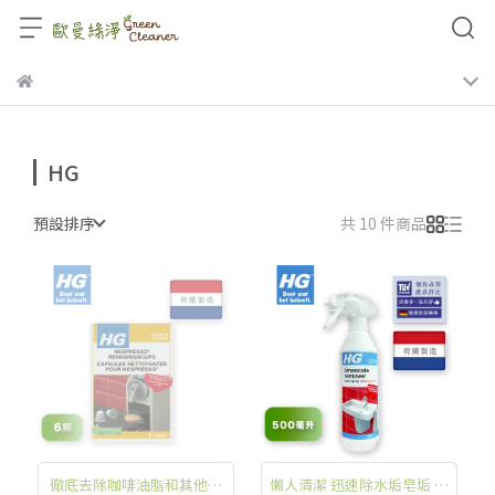
HG
預設排序
共 10 件商品
徹底去除咖啡油脂和其他咖
懶人清潔 迅速除水垢皂垢 輕