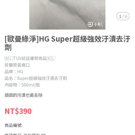
1
/
6
[歐曼綠淨]HG Super超級強效汙漬去汙
劑
🇳🇱TUV認証優質商品🇳🇱
荷蘭原裝進口
品牌：HG
品名：Super超級強效汙漬去汙劑
內容物：500ml/瓶
頑固的污漬也能去除
NT$390
商品編號: